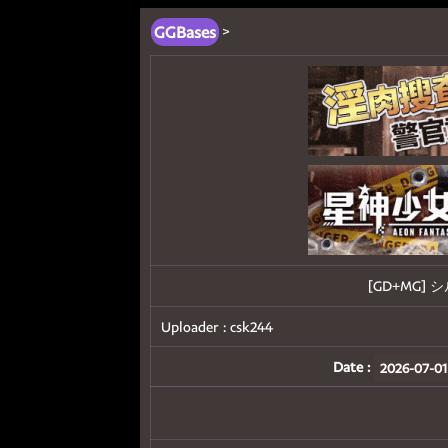
GGBases
>
[GD+MG]
Uploader :
csk244
Date :
2026-07-01