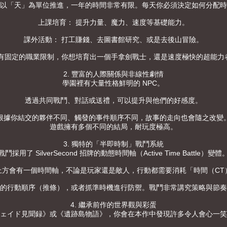
以「天」為單位推進，一年的時間非常有限。每天你必須決定如何分配時
上課培育： 提升力量、魔力、速度等基礎能力。
課外活動： 打工賺錢、去圖書館研究、或是去後山冒險。
沒有固定的職業限制，你想培育出一個手拿劍戰士，還是速度極快的超能力
2. 豐富的人際關係與非線性劇情
學園裡有大量性格鮮明的 NPC。
透過共同戰鬥、對話或送禮，可以提升與他們的好感度。
根據你結交的夥伴不同、觸發的事件順序不同，故事的走向也會隨之改變
遊戲擁有多個不同的結局，耐玩度極高。
3. 獨特的「半即時制」戰鬥系統
戰鬥採用了 SilverSecond 招牌的動態時間軸（Active Time Battle）變體
上方會有一個時間軸，不論是玩家還是敵人，行動都需要消耗「時間（CT
的行動順序（推條），或者抓準時機進行防禦。戰鬥非常講究策略與節奏
4. 繼承前作的世界觀與彩蛋
ェイド見聞録》或《遺跡島物語》，你會在本作中發現許多令人會心一笑