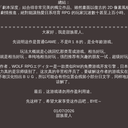
總結：
劇本深度」結合得非常完美的獨立作品。雖然畫面以復古的 2D 像素風
劇情推進，絕對能讓熱愛日系培育 RPG 的玩家沉迷數十甚至上百小時。
＝＝＝＝＝＝＝＝＝＝＝＝＝＝＝＝＝＝＝＝＝＝＝＝＝＝＝＝＝＝＝＝
大家好，我是甜族星人。
先说明这作是普通GAME，不是R１８的，是全年龄游戏。
玩法大概就是心跳回忆那类育成游戏。相当好玩。
就是相当好玩，单纯地相当好玩，强烈推荐有兴趣的朋友一试，超级好玩
ー 的作者，WOLF RPGエディター是一款类似RＭ的免费游戏开发引擎，
力真的是宗师级别了。这次真的辛苦程序员了，要破解这作者的游戏实在
不敢汉化怕出ＢＵＧ，所以可能会有些位置会残留小部分日文字，同样地
谅解了。
最后，这游戏请勿用作盈利用途。
先这样了，希望大家享受这作品吧，BYE～
01/07/2026
甜族星人