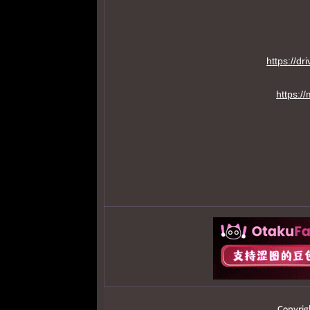
https://d
https:
Copyrig