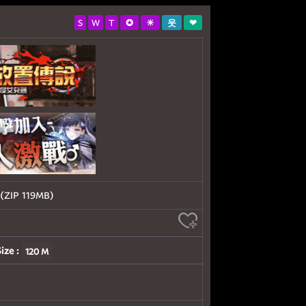
S
W
T
✪
☀
웃
❤
P 119MB)
Size :
120 M