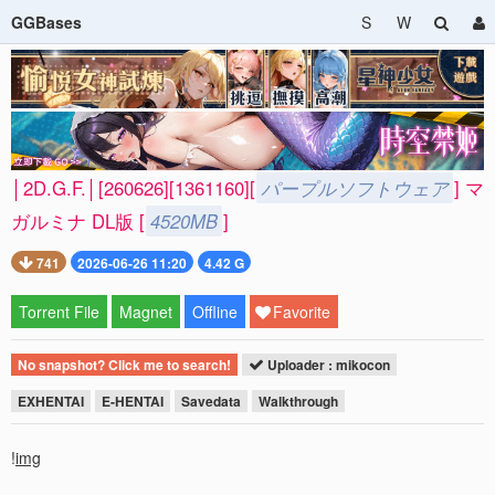
GGBases
S
W
│2D.G.F.│[260626][1361160][
パープルソフトウェア
] マ
ガルミナ DL版 [
4520MB
]
741
2026-06-26 11:20
4.42 G
Torrent File
Magnet
Offline
Favorite
No snapshot? Click me to search!
Uploader : mikocon
EXHENTAI
E-HENTAI
Savedata
Walkthrough
!
img