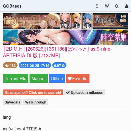
GGBases
S
W
│2D.G.F.│[260626][1361186][ぱれっと] as:9-nine-
ARTEISIA DL版 [7137MB]
483
2026-06-25 17:19
6.97 G
Torrent File
Magnet
Offline
Favorite
No snapshot? Click me to search!
Uploader : mikocon
Savedata
Walkthrough
!
img
as:9-nine- ARTEISIA