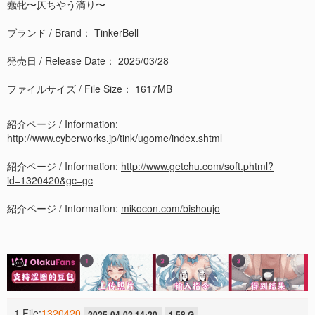
蠢牝〜仄ちやう滴り〜
ブランド / Brand： TinkerBell
発売日 / Release Date： 2025/03/28
ファイルサイズ / File Size： 1617MB
紹介ページ / Information:
http://www.cyberworks.jp/tink/ugome/index.shtml
紹介ページ / Information:
http://www.getchu.com/soft.phtml?
id=1320420&gc=gc
紹介ページ / Information:
mikocon.com/bishoujo
1 File:
1320420
2025-04-02 14:20
1.58 G