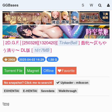
GGBases
S
W
│2D.G.F.│[250328][1320420][
TinkerBell
] 蠢牝〜仄ちや
う滴り〜 DL版 [
1617MB
]
2908
2025-04-02 14:29
1.58 G
Torrent File
Magnet
Offline
Favorite
No snapshot? Click me to search!
Uploader : mikocon
EXHENTAI
E-HENTAI
Savedata
Walkthrough
!
img