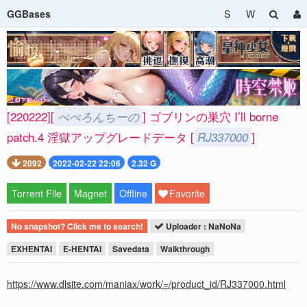
GGBases
S
W
[220222][
ぺぺろんちーの
] ゴブリンの巣穴 I’ll borne
patch.4 淫獄アップグレードデータ [
RJ337000
]
2092
2022-02-22 22:06
2.32 G
Torrent File
Magnet
Offline
Favorite
No snapshot? Click me to search!
Uploader : NaNoNa
EXHENTAI
E-HENTAI
Savedata
Walkthrough
https://www.dlsite.com/maniax/work/=/product_id/RJ337000.html