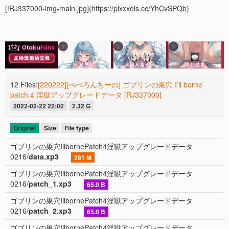
[!
RJ337000-img-main.jpg
](
https://pixxxels.cc/YhCvSPQb
)
12 Files:
[220222][ぺぺろんちーの] ゴブリンの巣穴 I’ll borne
patch.4 淫獄アップグレードデータ [RJ337000]
2022-02-22 22:02
2.32 G
Original
Size
File type
ゴブリンの巣穴IllbornePatch4淫獄アップグレードデータ
0216/
data.xp3
281 M
ゴブリンの巣穴IllbornePatch4淫獄アップグレードデータ
0216/
patch_1.xp3
65.0 B
ゴブリンの巣穴IllbornePatch4淫獄アップグレードデータ
0216/
patch_2.xp3
65.0 B
ゴブリンの巣穴IllbornePatch4淫獄アップグレードデータ