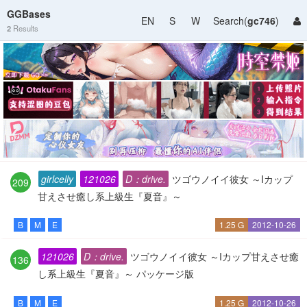
GGBases
EN
S
W
Search(
gc746
)
2
Results
girlcelly
121026
D：drive.
ツゴウノイイ彼女 ～Iカップ
209
甘えさせ癒し系上級生『夏音』～
B
M
E
1.25 G
2012-10-26
121026
D：drive.
ツゴウノイイ彼女 ～Iカップ甘えさせ癒
136
し系上級生『夏音』～ パッケージ版
B
M
E
1.25 G
2012-10-26