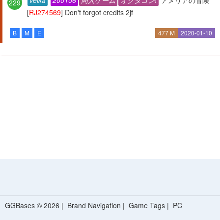
229
[
RJ274569
] Don't forgot credits 2jf
B
M
E
477 M
2020-01-10
GGBases © 2026 |
Brand Navigation
|
Game Tags
|
PC