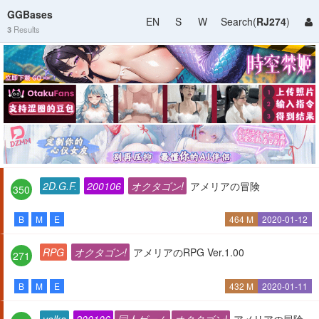
GGBases
EN
S
W
Search(
RJ274
)
3
Results
2D.G.F.
200106
オクタゴン!
アメリアの冒険
350
B
M
E
464 M
2020-01-12
RPG
オクタゴン!
アメリアのRPG Ver.1.00
271
B
M
E
432 M
2020-01-11
velka
200106
同人ゲーム
オクタゴン!
アメリアの冒険