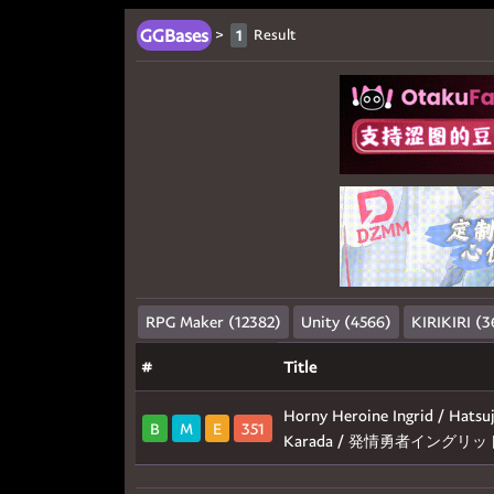
GGBases
>
Result
1
RPG Maker (12382)
Unity (4566)
KIRIKIRI (3
#
Title
Horny Heroine Ingrid / Hatsu
B
M
E
351
Karada / 発情勇者イン