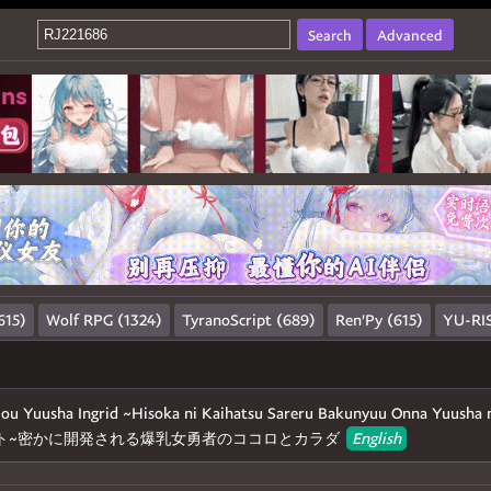
Search
Advanced
615)
Wolf RPG (1324)
TyranoScript (689)
Ren'Py (615)
YU-RIS
jou Yuusha Ingrid ~Hisoka ni Kaihatsu Sareru Bakunyuu Onna Yuusha
グリット~密かに開発される爆乳女勇者のココロとカラダ
English