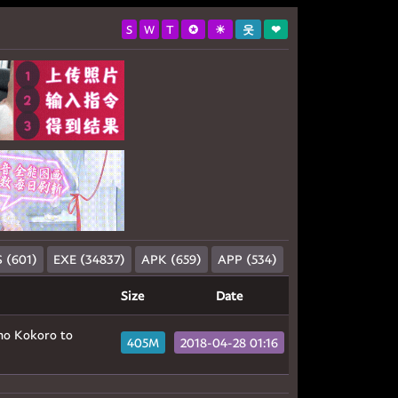
S
W
T
✪
☀
웃
❤
 (601)
EXE (34837)
APK (659)
APP (534)
Size
Date
 no Kokoro to
405M
2018-04-28 01:16