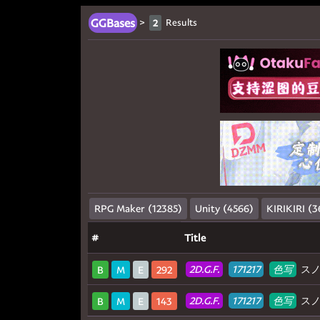
GGBases
>
Results
2
RPG Maker (12385)
Unity (4566)
KIRIKIRI (3
#
Title
2D.G.F.
171217
色写
スノー
B
M
E
292
2D.G.F.
171217
色写
スノー
B
M
E
143