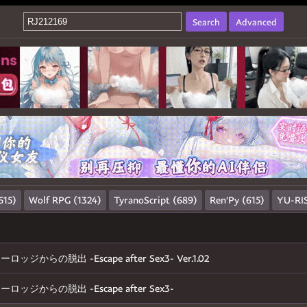
Search
Advanced
615)
Wolf RPG (1324)
TyranoScript (689)
Ren'Py (615)
YU-RIS
ロッジからの脱出 -Escape after Sex3- Ver.1.02
ロッジからの脱出 -Escape after Sex3-