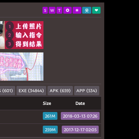
S
W
T
✪
☀
웃
❤
 (601)
EXE (34844)
APK (659)
APP (534)
Size
Date
261M
2018-03-13 07:26
259M
2017-12-17 02:05