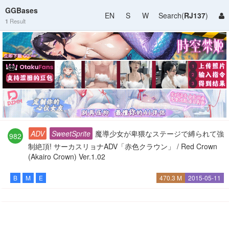
GGBases
EN
S
W
Search(
RJ137
)
1
Result
ADV
SweetSprite
魔導少女が卑猥なステージで縛られて強
982
制絶頂! サーカスリョナADV「赤色クラウン」 / Red Crown
(Akairo Crown) Ver.1.02
B
M
E
470.3 M
2015-05-11