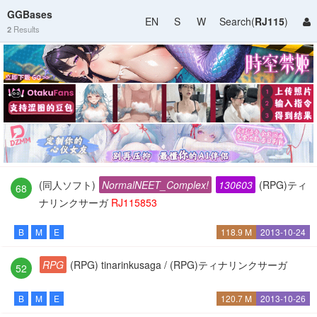
GGBases
EN
S
W
Search(
RJ115
)
2
Results
(同人ソフト)
NormalNEET_Complex!
130603
(RPG)ティ
68
ナリンクサーガ
RJ115853
B
M
E
118.9 M
2013-10-24
RPG
(RPG) tinarinkusaga / (RPG)ティナリンクサーガ
52
B
M
E
120.7 M
2013-10-26