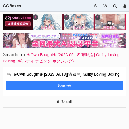
GGBases
S
W
Savedata >
❀Own Bought❀ [2023.09.18][痛風舎] Guilty Loving
Boxing (ギルティ ラビング ボクシング)
Search
0
Result